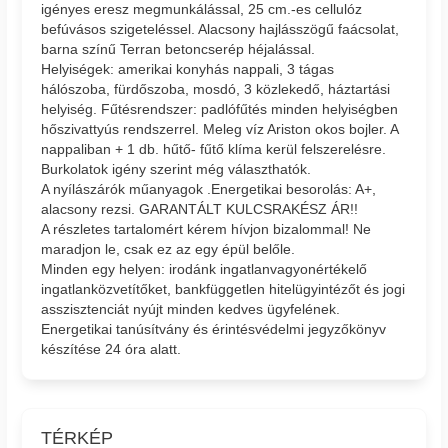
igényes eresz megmunkálással, 25 cm.-es cellulóz
befúvásos szigeteléssel. Alacsony hajlásszögű faácsolat,
barna színű Terran betoncserép héjalással.
Helyiségek: amerikai konyhás nappali, 3 tágas
hálószoba, fürdőszoba, mosdó, 3 közlekedő, háztartási
helyiség. Fűtésrendszer: padlófűtés minden helyiségben
hőszivattyús rendszerrel. Meleg víz Ariston okos bojler. A
nappaliban + 1 db. hűtő- fűtő klíma kerül felszerelésre.
Burkolatok igény szerint még választhatók.
A nyílászárók műanyagok .Energetikai besorolás: A+,
alacsony rezsi. GARANTÁLT KULCSRAKÉSZ ÁR!!
A részletes tartalomért kérem hívjon bizalommal! Ne
maradjon le, csak ez az egy épül belőle.
Minden egy helyen: irodánk ingatlanvagyonértékelő
ingatlanközvetítőket, bankfüggetlen hitelügyintézőt és jogi
asszisztenciát nyújt minden kedves ügyfelének.
Energetikai tanúsítvány és érintésvédelmi jegyzőkönyv
készítése 24 óra alatt.
TÉRKÉP