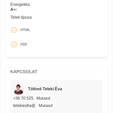
Energetika
A+:
Telek típusa
HTML
PDF
KAPCSOLAT
Tóthné Teleki Éva
Mutasd
+36 70 525
Mutasd
telekiesfia@