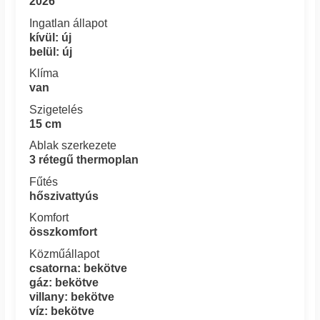
2026
Ingatlan állapot
kívül: új
belül: új
Klíma
van
Szigetelés
15 cm
Ablak szerkezete
3 rétegű thermoplan
Fűtés
hőszivattyús
Komfort
összkomfort
Közműállapot
csatorna: bekötve
gáz: bekötve
villany: bekötve
víz: bekötve