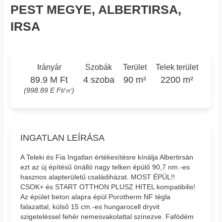
PEST MEGYE, ALBERTIRSA,
IRSA
Irányár
Szobák
Terület
Telek terület
89.9 M Ft
4 szoba
90 m²
2200 m²
(998.89 E Ft/㎡)
INGATLAN LEÍRÁSA
A Teleki és Fia Ingatlan értékesítésre kínálja Albertirsán
ezt az új építésű önálló nagy telken épülő 90,7 nm.-es
hasznos alapterületű családiházat. MOST ÉPÜL!!
CSOK+ és START OTTHON PLUSZ HITEL kompatibilis!
Az épület beton alapra épül Porotherm NF tégla
falazattal, külső 15 cm.-es hungarocell dryvit
szigeteléssel fehér nemesvakolattal színezve. Fafödém