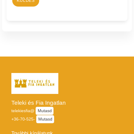
KÜLDÉS
Teleki és Fia Ingatlan
telekiesfia@
Mutasd
+36-70-525-
Mutasd
További kínálatunk