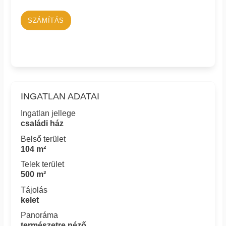
SZÁMÍTÁS
INGATLAN ADATAI
Ingatlan jellege
családi ház
Belső terület
104 m²
Telek terület
500 m²
Tájolás
kelet
Panoráma
természetre néző