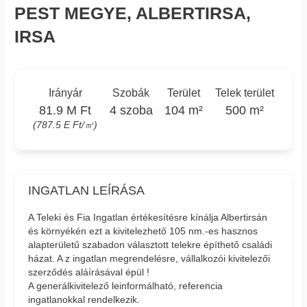
PEST MEGYE, ALBERTIRSA,
IRSA
Irányár
Szobák
Terület
Telek terület
81.9 M Ft
4 szoba
104 m²
500 m²
(787.5 E Ft/㎡)
INGATLAN LEÍRÁSA
A Teleki és Fia Ingatlan értékesítésre kínálja Albertirsán
és környékén ezt a kivitelezhető 105 nm.-es hasznos
alapterületű szabadon választott telekre építhető családi
házat. A z ingatlan megrendelésre, vállalkozói kivitelezői
szerződés aláírásával épül !
A generálkivitelező leinformálható, referencia
ingatlanokkal rendelkezik.