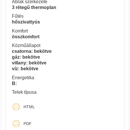
Ablak szerkezete
3 rétegű thermoplan
Fűtés
hőszivattyús
Komfort
összkomfort
Közműállapot
csatorna: bekötve
gáz: bekötve
villany: bekötve
víz: bekötve
Energetika
B:
Telek típusa
HTML
PDF