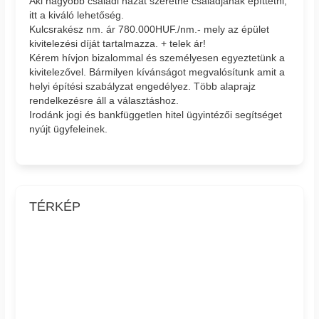
Aki nagyobb családi házat szeretne családjának építtetni,
itt a kiváló lehetőség.
Kulcsrakész nm. ár 780.000HUF./nm.- mely az épület
kivitelezési díját tartalmazza. + telek ár!
Kérem hívjon bizalommal és személyesen egyeztetünk a
kivitelezővel. Bármilyen kívánságot megvalósítunk amit a
helyi építési szabályzat engedélyez. Több alaprajz
rendelkezésre áll a választáshoz.
Irodánk jogi és bankfüggetlen hitel ügyintézői segítséget
nyújt ügyfeleinek.
TÉRKÉP