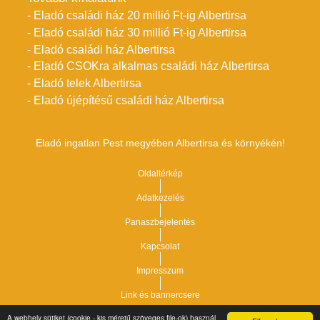
- Eladó családi ház 20 millió Ft-ig Albertirsa
- Eladó családi ház 30 millió Ft-ig Albertirsa
- Eladó családi ház Albertirsa
- Eladó CSOKra alkalmas családi ház Albertirsa
- Eladó telek Albertirsa
- Eladó újépítésű családi ház Albertirsa
Eladó ingatlan Pest megyében Albertirsa és környékén!
Oldaltérkép
Adatkezelés
Panaszbejelentés
Kapcsolat
Impresszum
Link és bannercsere
A webhely sütiket (cookie - kis méretű szöveges file-ok) használ