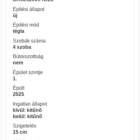
Építési állapot
új
Építési mód
tégla
Szobák száma
4 szoba
Bútorozottság
nem
Épület szintje
1.
Épült
2025
Ingatlan állapot
kívül: kitűnő
belül: kitűnő
Szigetelés
15 cm