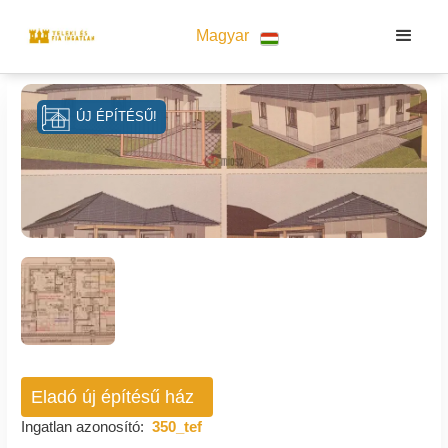
Magyar
ÚJ ÉPÍTÉSŰ!
Eladó új építésű ház
Ingatlan azonosító:
350_tef