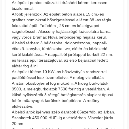
Az épület pontos műszaki leírásáért kérem keressen
bizalommal.
A főbb jellemzők: Az épület beton alapra 15 cm.-es
grafitos homlokzati hőszigeteléssel ellátott 38.-as tégla
falazattal épül. Fafödém , 25 cm.es kőzetgyapot
szigeteléssel . Alacsony hajlásszögű faácsolatra barna
vagy vörös Bramac Nova betoncserép héjalás kerül.
A belső térben: 3 hálószoba, dolgozószoba, nappali-
étkező- konyha, fürdőszoba, wc, előtér és közlekedő
kerül kialakításra. A nappaliból járólappal burkolt 22 nm.-
es terasz épül teraszajtóval, az első bejáratnál fedett
előtér fog állni.
Az épület fűtése 10 KW.-os hőszivattyús rendszerrel
padlófűtéssel lesz üzemeltetve. A meleg víz ellátás
Ariston okosbojlerrel fog működni. A hideg burkolatok
9500, a melegburkolatok 7500 forintig a vételárban. A
külső nyílászárók 3 rétegű hatlégkamrás aluplast típusú
fehér műanyagok kerülnek beépítésre. A redőny
előkészítve.
A belső ajtók igényes szép darabok 85ezer/db. az árban.
Szaniterek 450.000.HUF.-ig a vételárban. Viacolor járda
20 nm.