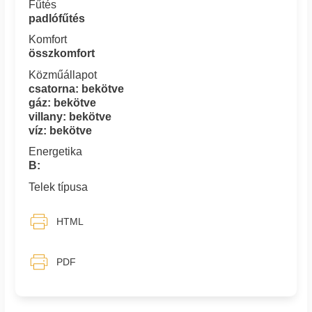
Fűtés
padlófűtés
Komfort
összkomfort
Közműállapot
csatorna: bekötve
gáz: bekötve
villany: bekötve
víz: bekötve
Energetika
B:
Telek típusa
HTML
PDF