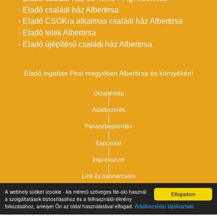
- Eladó családi ház Albertirsa
- Eladó CSOKra alkalmas családi ház Albertirsa
- Eladó telek Albertirsa
- Eladó újépítésű családi ház Albertirsa
Eladó ingatlan Pest megyében Albertirsa és környékén!
Oldaltérkép
Adatkezelés
Panaszbejelentés
Kapcsolat
Impresszum
Link és bannercsere
A webhely sütiket (cookie - kis méretű szöveges file-ok) használ
Elfogadom
Vár-Köz Kft. - Ingatlan nyilvántartó, ügyviteli és
a szolgáltatások biztosításához és a felhasználói élmény
Copyright © 2021.
Adatkezelési tájékoztató
fokozásához, amelyet Ön az oldal használatával elfogad.
adminisztrációs szoftver