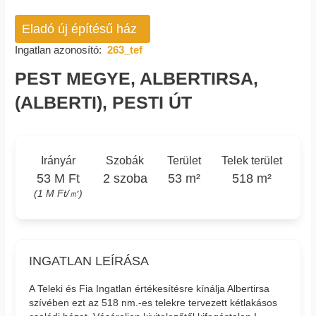
Eladó új építésű ház
Ingatlan azonosító:
263_tef
PEST MEGYE, ALBERTIRSA,
(ALBERTI), PESTI ÚT
Irányár
Szobák
Terület
Telek terület
53 M Ft
2 szoba
53 m²
518 m²
(1 M Ft/㎡)
INGATLAN LEÍRÁSA
A Teleki és Fia Ingatlan értékesítésre kínálja Albertirsa
szívében ezt az 518 nm.-es telekre tervezett kétlakásos