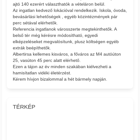
ajtó 140 ezerért választhatók a vételáron belül.
Az ingatlan kedvező lokációval rendelkezik. Iskola, óvoda,
bevásárlási lehetőségek , egyéb közintézmények pár
perc sétával elérhetők.
Referencia ingatlanok városszerte megtekinthetők. A
belső tér még kérésre módosítható, egyedi
elképzeléseket megvalósítunk, plusz költségen egyéb
extrák beépíthetők.
Albertirsa kellemes kisváros, a főváros az M4 autóúton
25, vasúton 45 perc alatt elérhető.
Ezen a tájon az év minden szakában kiélvezheti a
hamisítatlan vidéki életérzést.
Kérem hívjon bizalommal a hét bármely napján.
TÉRKÉP