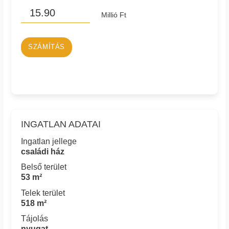
Millió Ft
SZÁMÍTÁS
INGATLAN ADATAI
Ingatlan jellege
családi ház
Belső terület
53 m²
Telek terület
518 m²
Tájolás
nyugat