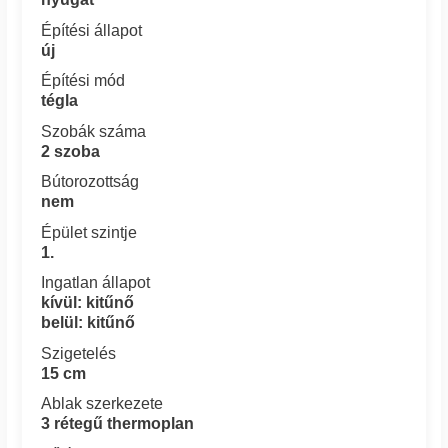
Építési állapot
új
Építési mód
tégla
Szobák száma
2 szoba
Bútorozottság
nem
Épület szintje
1.
Ingatlan állapot
kívül: kitűnő
belül: kitűnő
Szigetelés
15 cm
Ablak szerkezete
3 rétegű thermoplan