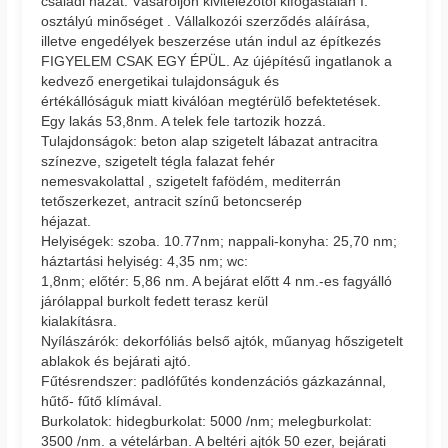
családi házat. Vásároljon kivitelezőtől kifogástalan I.
osztályú minőséget . Vállalkozói szerződés aláírása,
illetve engedélyek beszerzése után indul az építkezés
FIGYELEM CSAK EGY ÉPÜL. Az újépítésű ingatlanok a
kedvező energetikai tulajdonságuk és
értékállóságuk miatt kiválóan megtérülő befektetések.
Egy lakás 53,8nm. A telek fele tartozik hozzá.
Tulajdonságok: beton alap szigetelt lábazat antracitra
színezve, szigetelt tégla falazat fehér
nemesvakolattal , szigetelt fafödém, mediterrán
tetőszerkezet, antracit színű betoncserép
héjazat.
Helyiségek: szoba. 10.77nm; nappali-konyha: 25,70 nm;
háztartási helyiség: 4,35 nm; wc:
1,8nm; előtér: 5,86 nm. A bejárat előtt 4 nm.-es fagyálló
járólappal burkolt fedett terasz kerül
kialakításra.
Nyílászárók: dekorfóliás belső ajtók, műanyag hőszigetelt
ablakok és bejárati ajtó.
Fűtésrendszer: padlófűtés kondenzációs gázkazánnal,
hűtő- fűtő klímával.
Burkolatok: hidegburkolat: 5000 /nm; melegburkolat:
3500 /nm. a vételárban. A beltéri ajtók 50 ezer, bejárati