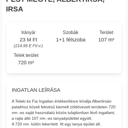
IRSA
Irányár
Szobák
Terület
23 M Ft
1+1 félszoba
107 m²
(214.95 E Ft/㎡)
Telek terület
720 m²
INGATLAN LEÍRÁSA
A Teleki és Fia Ingatlan értékesítésre kínálja Albertirsán
patakhoz közeli fekvésű kiemelt zöldövezeti területen 720
nm.-es saját használatú közös tulajdonban lévő ingatlant,
a rajta álló 107 nm.-es tanyaépülettel együtt.
A 720 nm. külön lekerített. Itt egy tanya épület áll,