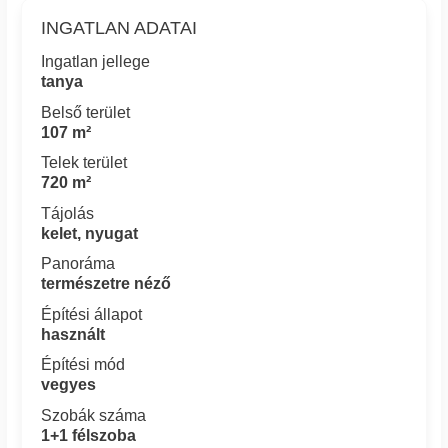
INGATLAN ADATAI
Ingatlan jellege
tanya
Belső terület
107 m²
Telek terület
720 m²
Tájolás
kelet, nyugat
Panoráma
természetre néző
Építési állapot
használt
Építési mód
vegyes
Szobák száma
1+1 félszoba