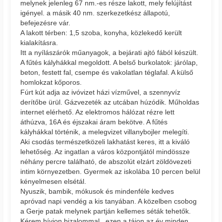
melynek jelenleg 67 nm.-es része lakott, mely felújítást
igényel. a másik 40 nm. szerkezetkész állapotú,
befejezésre vár.
A lakott térben: 1,5 szoba, konyha, közlekedő került
kialakításra.
Itt a nyílászárók műanyagok, a bejárati ajtó fából készült.
A fűtés kályhákkal megoldott. A belső burkolatok: járólap,
beton, festett fal, csempe és vakolatlan téglafal. A külső
homlokzat kőporos.
Fúrt kút adja az ivóvizet házi vízművel, a szennyvíz
derítőbe ürül. Gázvezeték az utcában húzódik. Műholdas
internet elérhető. Az elektromos hálózat rézre lett
áthúzva, 16A és éjszakai áram bekötve. A fűtés
kályhákkal történik, a melegvizet villanybojler melegíti.
Aki csodás természetközeli lakhatást keres, itt a kiváló
lehetőség. Az ingatlan a város központjától mindössze
néhány percre található, de abszolút elzárt zöldövezeti
intim környezetben. Gyermek az iskolába 10 percen belül
kényelmesen elsétál.
Nyuszik, bambik, mókusok és mindenféle kedves
apróvad napi vendég a kis tanyában. A közelben csobog
a Gerje patak melynek partján kellemes séták tehetők.
Kérem hívjon bizalommal...ezen a tájon az év minden