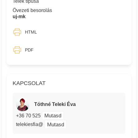
Telek típusa
Övezeti besorolás
uj-mk
HTML
PDF
KAPCSOLAT
Tóthné Teleki Éva
Mutasd
+36 70 525
Mutasd
telekiesfia@