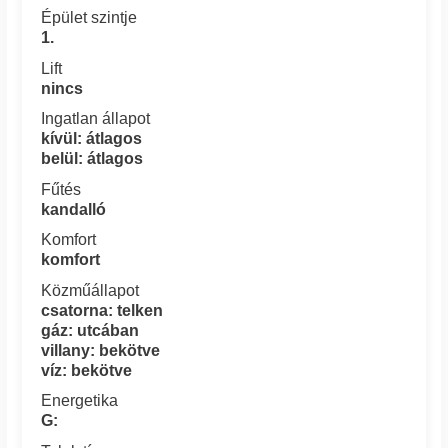
Épület szintje
1.
Lift
nincs
Ingatlan állapot
kívül: átlagos
belül: átlagos
Fűtés
kandalló
Komfort
komfort
Közműállapot
csatorna: telken
gáz: utcában
villany: bekötve
víz: bekötve
Energetika
G: