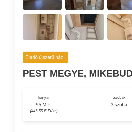
Eladó újszerű ház
PEST MEGYE, MIKEBU
Irányár
Szobák
55 M Ft
3 szoba
(443.55 E Ft/㎡)