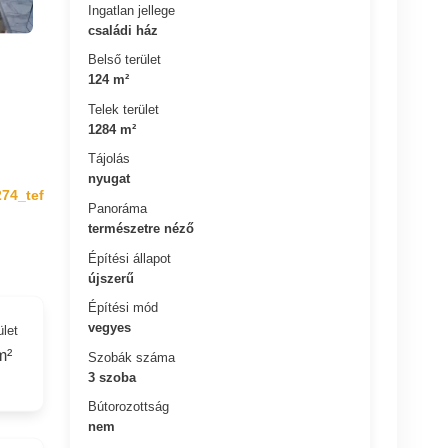
Ingatlan jellege
családi ház
Belső terület
124 m²
Telek terület
1284 m²
Tájolás
nyugat
274_tef
Panoráma
természetre néző
Építési állapot
újszerű
Építési mód
vegyes
ület
m²
Szobák száma
3 szoba
Bútorozottság
nem