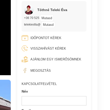
Tóthné Teleki Éva
Mutasd
+36 70 525
Mutasd
telekiesfia@
IDŐPONTOT KÉREK
VISSZAHÍVÁST KÉREK
AJÁNLOM EGY ISMERŐSÖMNEK
MEGOSZTÁS
KAPCSOLATFELVÉTEL
Név