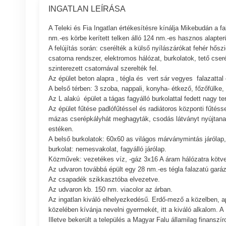
INGATLAN LEÍRÁSA
A Teleki és Fia Ingatlan értékesítésre kínálja Mikebudán a f
nm.-es körbe kerített telken álló 124 nm.-es hasznos al
A felújítás során: cserélték a külső nyílászárókat fehér hőszi
csatorna rendszer, elektromos hálózat, burkolatok, tető cseré
szinterezett csatornával szerelték fel.
Az épület beton alapra , tégla és vert sár vegyes falazattal
A belső térben: 3 szoba, nappali, konyha- étkező, főzőfülke,
Az L alakú épület a tágas fagyálló burkolattal fedett nagy te
Az épület fűtése padlófűtéssel és radiátoros központi fűtéssel
mázas cserépkályhát meghagyták, csodás látványt nyújtanak é
estéken.
A belső burkolatok: 60x60 as világos márványmintás járólap, l
burkolat: nemesvakolat, fagyálló járólap.
Közművek: vezetékes víz, -gáz 3x16 A áram hálózatra kötve.
Az udvaron továbbá épült egy 28 nm.-es tégla falazatú garáz
Az csapadék szikkasztóba elvezetve.
Az udvaron kb. 150 nm. viacolor az árban.
Az ingatlan kiváló elhelyezkedésű. Erdő-mező a közelben, a
közelében kívánja nevelni gyermekét, itt a kiváló alkalom. 
Illetve bekerült a település a Magyar Falu államilag finansz