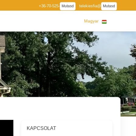
+36-70-525-
telekiesfia@
Mutasd
Mutasd
Magyar
KAPCSOLAT