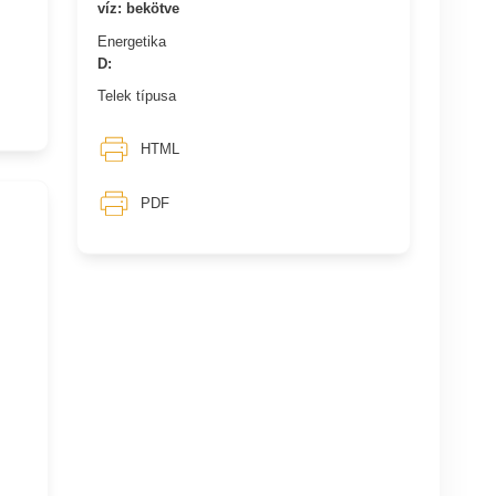
víz: bekötve
Energetika
D:
Telek típusa
HTML
PDF