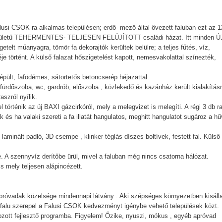
alusi CSOK-ra alkalmas településen; erdő- mező által övezett faluban ezt az 
apterületű TEHERMENTES- TELJESEN FELÚJÍTOTT családi házat. Itt minden ÚJ
getelt műanyagra, tömör fa dekorajtók kerültek belülre; a teljes fűtés, víz,
je történt. A külső falazat hőszigetelést kapott, nemesvakolattal színezték,
 épült, fafödémes, sátortetős betoncserép héjazattal.
 fürdőszoba, wc, gardrób, előszoba , közlekedő és kazánház került kialakítás
raszról nyílik.
 történik az új BAXI gázcirkóról, mely a melegvizet is melegíti. A régi 3 db ra
s ha valaki szereti a fa illatát hangulatos, meghitt hangulatot sugároz a h
aminált padló, 3D csempe , klinker téglás díszes boltívek, festett fal. Külső
 A szennyvíz derítőbe ürül, mivel a faluban még nincs csatorna hálózat.
s mely teljesen alápincézett.
próvadak közelsége mindennapi látvány . Aki szépséges környezetben kisáll
A falu szerepel a Falusi CSOK kedvezményt igénybe vehető települések közt.
írozott fejlesztő programba. Figyelem! Őzike, nyuszi, mókus , egyéb apróvad