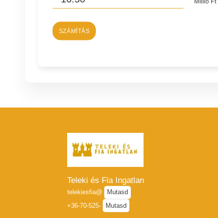
Millió Ft
SZÁMÍTÁS
Teleki és Fia Ingatlan
telekiesfia@
Mutasd
+36-70-525-
Mutasd