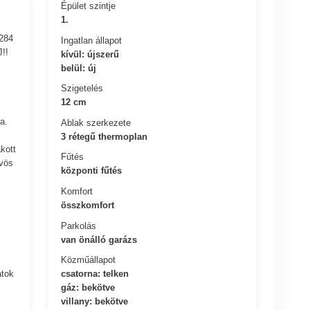
Épület szintje
1.
1284
Ingatlan állapot
!!
kívül: újszerű
belül: új
Szigetelés
12 cm
ra.
Ablak szerkezete
3 rétegű thermoplan
kott
Fűtés
űvös
központi fűtés
Komfort
összkomfort
Parkolás
van önálló garázs
Közműállapot
csatorna: telken
atok
gáz: bekötve
villany: bekötve