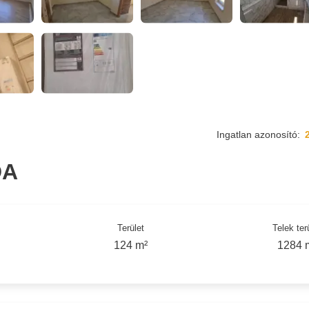
Ingatlan azonosító:
DA
Terület
Telek ter
124 m²
1284 