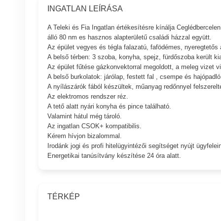
INGATLAN LEÍRÁSA
A Teleki és Fia Ingatlan értékesítésre kínálja Ceglédbercele
álló 80 nm es hasznos alapterületű családi házzal együtt.
Az épület vegyes és tégla falazatú, fafödémes, nyeregtetős 
A belső térben: 3 szoba, konyha, spejz, fürdőszoba került kia
Az épület fűtése gázkonvektorral megoldott, a meleg vizet vil
A belső burkolatok: járólap, festett fal , csempe és hajópadló
A nyílászárók fából készültek, műanyag redőnnyel felszerelt
Az elektromos rendszer réz.
A tető alatt nyári konyha és pince található.
Valamint hátul még tároló.
Az ingatlan CSOK+ kompatibilis.
Kérem hívjon bizalommal.
Irodánk jogi és profi hitelügyintézői segítséget nyújt ügyfelei
Energetikai tanúsítvány készítése 24 óra alatt.
TÉRKÉP