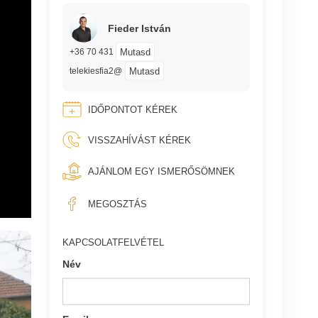
Fieder István
Mutasd
+36 70 431
Mutasd
telekiesfia2@
IDŐPONTOT KÉREK
VISSZAHÍVÁST KÉREK
AJÁNLOM EGY ISMERŐSÖMNEK
MEGOSZTÁS
KAPCSOLATFELVÉTEL
Név