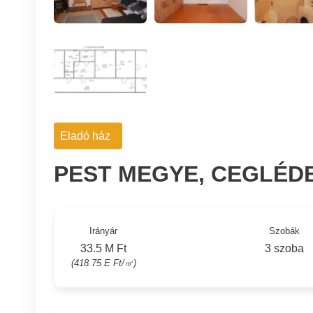
Eladó ház
PEST MEGYE, CEGLÉD
Irányár
Szobák
33.5 M Ft
3 szoba
(418.75 E Ft/㎡)