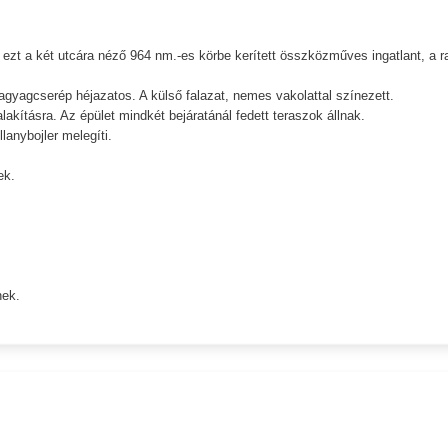
n ezt a két utcára néző 964 nm.-es körbe kerített összközműves ingatlant, a ra
agyagcserép héjazatos. A külső falazat, nemes vakolattal színezett.
lakításra. Az épület mindkét bejáratánál fedett teraszok állnak.
lanybojler melegíti.
ek.
nek.