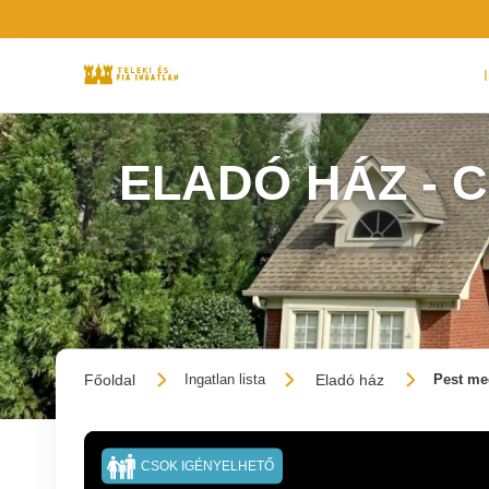
ELADÓ HÁZ -
Főoldal
Eladó ház
Ingatlan lista
Pest me
CSOK IGÉNYELHETŐ