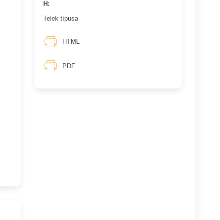
H:
Telek típusa
HTML
PDF