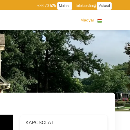
+36-70-525-
telekiesfia@
Mutasd
Mutasd
Magyar
KAPCSOLAT