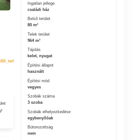
Ingatlan jellege
családi ház
Belső terület
80 m²
Telek terület
964 m²
Tájolás
kelet, nyugat
305_tef
Építési állapot
használt
Építési mód
vegyes
Szobák száma
3 szoba
ület
²
Szobák elhelyezkedése
egybenyílóak
Bútorozottság
nem