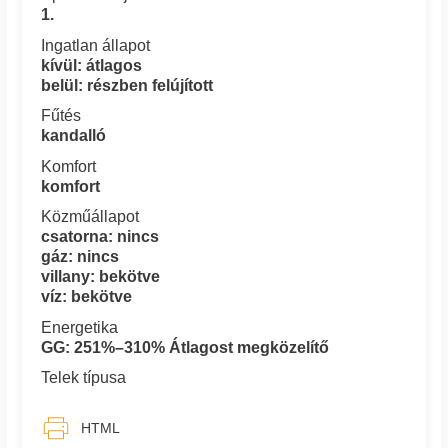
1.
Ingatlan állapot
kívül: átlagos
belül: részben felújított
Fűtés
kandalló
Komfort
komfort
Közműállapot
csatorna: nincs
gáz: nincs
villany: bekötve
víz: bekötve
Energetika
GG: 251%–310% Átlagost megközelítő
Telek típusa
HTML