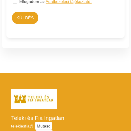
Elfogadom az
Adatkezelési tájékoztatót
KÜLDÉS
Teleki és Fia Ingatlan
telekiesfia@
Mutasd