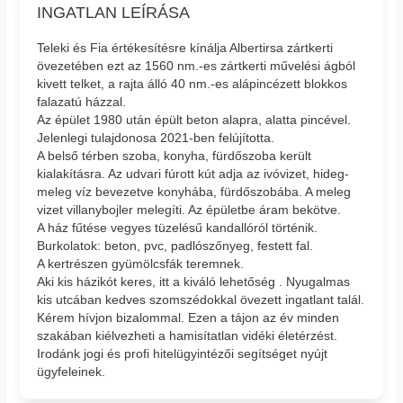
INGATLAN LEÍRÁSA
Teleki és Fia értékesítésre kínálja Albertirsa zártkerti
övezetében ezt az 1560 nm.-es zártkerti művelési ágból
kivett telket, a rajta álló 40 nm.-es alápincézett blokkos
falazatú házzal.
Az épület 1980 után épült beton alapra, alatta pincével.
Jelenlegi tulajdonosa 2021-ben felújította.
A belső térben szoba, konyha, fürdőszoba került
kialakításra. Az udvari fúrott kút adja az ivóvizet, hideg-
meleg víz bevezetve konyhába, fürdőszobába. A meleg
vizet villanybojler melegíti. Az épületbe áram bekötve.
A ház fűtése vegyes tüzelésű kandallóról történik.
Burkolatok: beton, pvc, padlószőnyeg, festett fal.
A kertrészen gyümölcsfák teremnek.
Aki kis házikót keres, itt a kiváló lehetőség . Nyugalmas
kis utcában kedves szomszédokkal övezett ingatlant talál.
Kérem hívjon bizalommal. Ezen a tájon az év minden
szakában kiélvezheti a hamisítatlan vidéki életérzést.
Irodánk jogi és profi hitelügyintézői segítséget nyújt
ügyfeleinek.