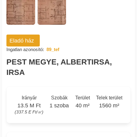
Eladó ház
Ingatlan azonosító:
89_tef
PEST MEGYE, ALBERTIRSA,
IRSA
Irányár
Szobák
Terület
Telek terület
13.5 M Ft
1 szoba
40 m²
1560 m²
(337.5 E Ft/㎡)