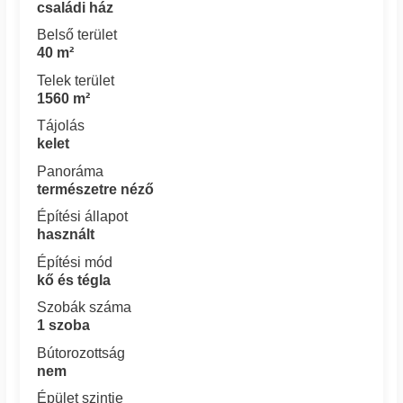
családi ház
Belső terület
40 m²
Telek terület
1560 m²
Tájolás
kelet
Panoráma
természetre néző
Építési állapot
használt
Építési mód
kő és tégla
Szobák száma
1 szoba
Bútorozottság
nem
Épület szintje