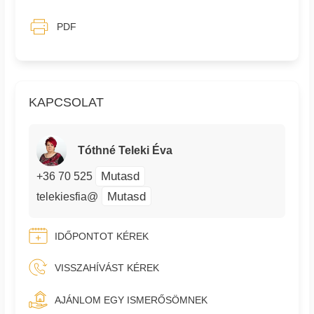
PDF
KAPCSOLAT
Tóthné Teleki Éva
Mutasd
+36 70 525
Mutasd
telekiesfia@
IDŐPONTOT KÉREK
VISSZAHÍVÁST KÉREK
AJÁNLOM EGY ISMERŐSÖMNEK