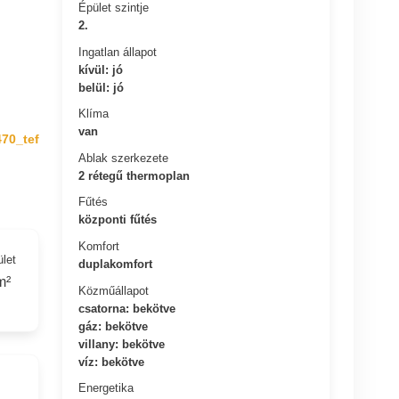
Épület szintje
2.
Ingatlan állapot
kívül: jó
belül: jó
Klíma
van
470_tef
Ablak szerkezete
2 rétegű thermoplan
Fűtés
központi fűtés
Komfort
ület
duplakomfort
m²
Közműállapot
csatorna: bekötve
gáz: bekötve
villany: bekötve
víz: bekötve
Energetika