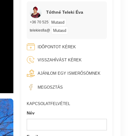
Tóthné Teleki Éva
Mutasd
+36 70 525
Mutasd
telekiesfia@
IDŐPONTOT KÉREK
VISSZAHÍVÁST KÉREK
AJÁNLOM EGY ISMERŐSÖMNEK
MEGOSZTÁS
KAPCSOLATFELVÉTEL
Név