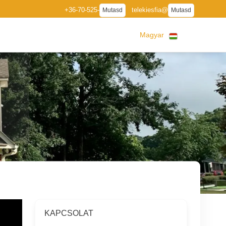
+36-70-525-
telekiesfia@
Mutasd
Mutasd
Magyar
KAPCSOLAT