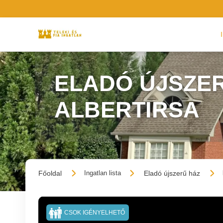
ELADÓ ÚJSZER
ALBERTIRSA
Főoldal
Eladó újszerű ház
Ingatlan lista
CSOK IGÉNYELHETŐ