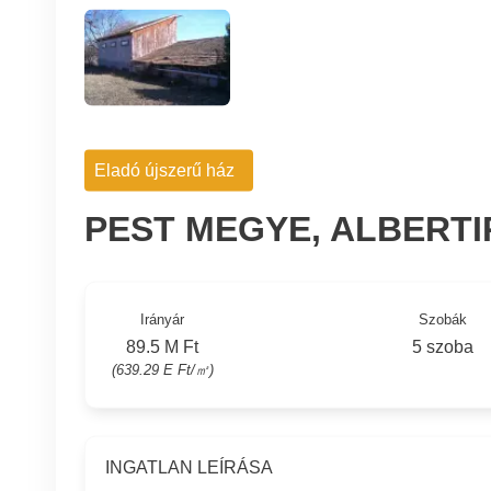
Eladó újszerű ház
PEST MEGYE, ALBERTI
Irányár
Szobák
89.5 M Ft
5 szoba
(639.29 E Ft/㎡)
INGATLAN LEÍRÁSA