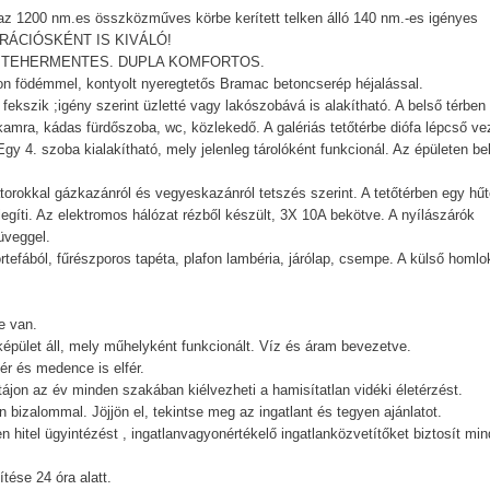
zt az 1200 nm.es összközműves körbe kerített telken álló 140 nm.-es igényes
GENERÁCIÓSKÉNT IS KIVÁLÓ!
lis, TEHERMENTES. DUPLA KOMFORTOS.
beton födémmel, kontyolt nyeregtetős Bramac betoncserép héjalással.
 fekszik ;igény szerint üzletté vagy lakószobává is alakítható. A belső térben
kamra, kádas fürdőszoba, wc, közlekedő. A galériás tetőtérbe diófa lépcső ve
 Egy 4. szoba kialakítható, mely jelenleg tárolóként funkcionál. Az épületen bel
átorokkal gázkazánról és vegyeskazánról tetszés szerint. A tetőtérben egy hűt
elegíti. Az elektromos hálózat rézből készült, 3X 10A bekötve. A nyílászárók
üveggel.
örtefából, fűrészporos tapéta, plafon lambéria, járólap, csempe. A külső homlo
e van.
képület áll, mely műhelyként funkcionált. Víz és áram bevezetve.
ér és medence is elfér.
tájon az év minden szakában kiélvezheti a hamisítatlan vidéki életérzést.
 bizalommal. Jöjjön el, tekintse meg az ingatlant és tegyen ajánlatot.
n hitel ügyintézést , ingatlanvagyonértékelő ingatlanközvetítőket biztosít mi
tése 24 óra alatt.