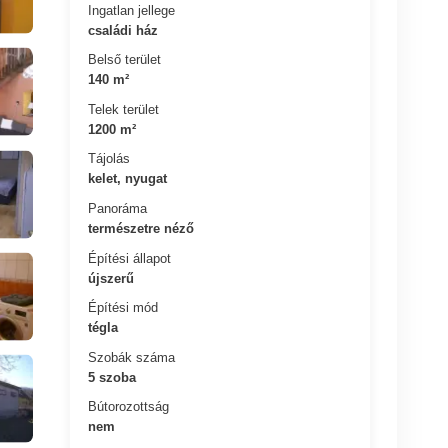
Ingatlan jellege
családi ház
Belső terület
140 m²
Telek terület
1200 m²
Tájolás
kelet, nyugat
Panoráma
természetre néző
Építési állapot
újszerű
Építési mód
tégla
Szobák száma
5 szoba
Bútorozottság
nem