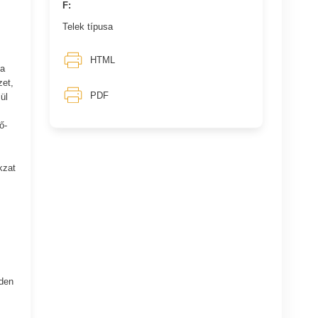
F:
Telek típusa
HTML
 a
zet,
PDF
ül
ő-
kzat
nden