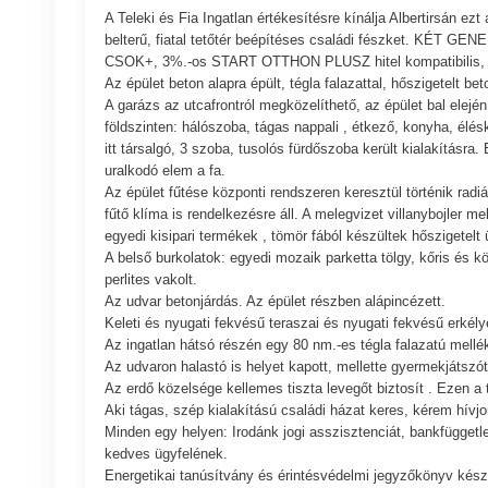
A Teleki és Fia Ingatlan értékesítésre kínálja Albertirsán e
belterű, fiatal tetőtér beépítéses családi fészket. KÉT 
CSOK+, 3%.-os START OTTHON PLUSZ hitel kompatibi
Az épület beton alapra épült, tégla falazattal, hőszigetelt 
A garázs az utcafrontról megközelíthető, az épület bal elején
földszinten: hálószoba, tágas nappali , étkező, konyha, élés
itt társalgó, 3 szoba, tusolós fürdőszoba került kialakításra.
uralkodó elem a fa.
Az épület fűtése központi rendszeren keresztül történik radi
fűtő klíma is rendelkezésre áll. A melegvizet villanybojler m
egyedi kisipari termékek , tömör fából készültek hőszigetelt 
A belső burkolatok: egyedi mozaik parketta tölgy, kőris és k
perlites vakolt.
Az udvar betonjárdás. Az épület részben alápincézett.
Keleti és nyugati fekvésű teraszai és nyugati fekvésű erkély
Az ingatlan hátsó részén egy 80 nm.-es tégla falazatú mellé
Az udvaron halastó is helyet kapott, mellette gyermekjátszót
Az erdő közelsége kellemes tiszta levegőt biztosít . Ezen a 
Aki tágas, szép kialakítású családi házat keres, kérem hívjon
Minden egy helyen: Irodánk jogi asszisztenciát, bankfüggetle
kedves ügyfelének.
Energetikai tanúsítvány és érintésvédelmi jegyzőkönyv készí